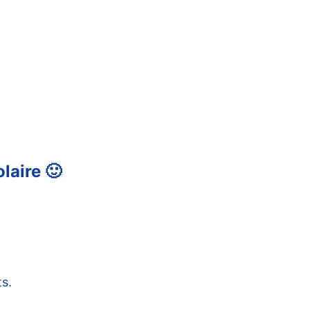
laire 🙂
s.